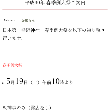
平成30年 春季例大祭ご案内
- Category -
お知らせ
日本第一熊野神社 春季例大祭を以下の通り執り
行います。
春季例大祭
5
19
10
月
日（土）午前
時より
※神事のみ（露店なし）