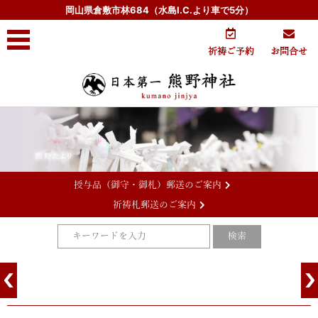
岡山県倉敷市林684（水島I.C.より車で5分）
祈祷ご予約
お問合せ
授与品（御守・御札）郵送のご案内
祈祷札郵送のご案内
コンテンツに移動