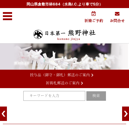
岡山県倉敷市林684（水島I.C.より車で5分）
祈祷ご予約
お問合せ
授与品（御守・御札）郵送のご案内
祈祷札郵送のご案内
コンテンツに移動