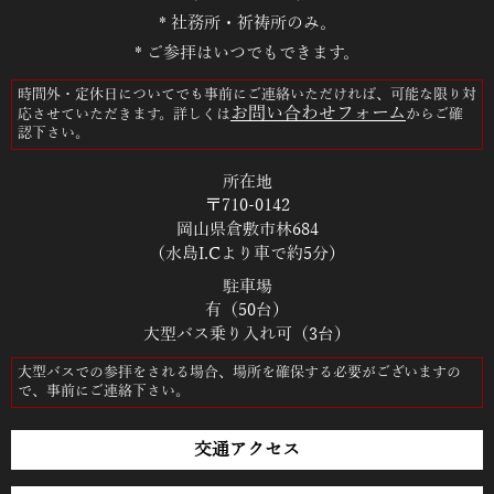
* 社務所・祈祷所のみ。
* ご参拝はいつでもできます。
時間外・定休日についてでも事前にご連絡いただければ、可能な限り対
お問い合わせフォーム
応させていただきます。詳しくは
からご確
認下さい。
所在地
〒710-0142
岡山県倉敷市林684
（水島I.Cより車で約5分）
駐車場
有（50台）
大型バス乗り入れ可（3台）
大型バスでの参拝をされる場合、場所を確保する必要がございますの
で、事前にご連絡下さい。
交通アクセス