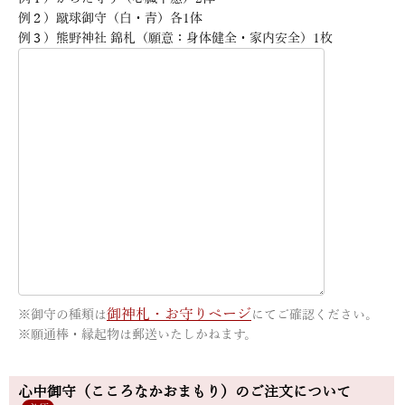
例２）蹴球御守（白・青）各1体
例３）熊野神社 錦札（願意：身体健全・家内安全）1枚
御神札・お守りページ
※御守の種類は
にてご確認ください。
※願通棒・縁起物は郵送いたしかねます。
心中御守（こころなかおまもり）のご注文について