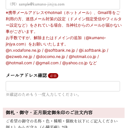
※携帯メールアドレスやhotmail（ホットメール）、Gmail等をご
利用の方、迷惑メール対策の設定（ドメイン指定受信やフィルタ
ー設定など）をされている場合、当神社からのメールが届かない
事がございます。
お手数ですが、解除またはドメインの追加（@kumano-
jinjya.com）をお願いいたします。
@n.vodafone.ne.jp / @softbank.ne.jp / @i.softbank.jp /
@ezweb.ne.jp / @docomo.ne.jp / @hotmail.co.jp /
@hotmail.com / @gmail.com / @yahoo.co.jp など
メールアドレス確認
必須
※確認のためもう一度入力してください。
御札・御守・正月限定御朱印のご注文内容
ご希望の御守の名称・色・種類・個数を以下にご記入ください
例１）からだ守り（心臓平癒）2体