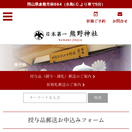
岡山県倉敷市林684（水島I.C.より車で5分）
祈祷ご予約
お問合せ
授与品（御守・御札）郵送のご案内
祈祷札郵送のご案内
コンテンツに移動
授与品郵送お申込みフォーム