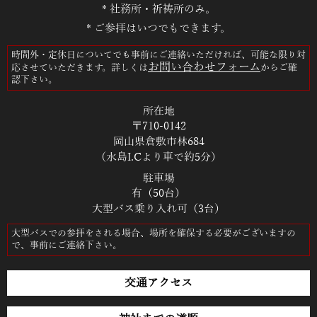
* 社務所・祈祷所のみ。
* ご参拝はいつでもできます。
時間外・定休日についてでも事前にご連絡いただければ、可能な限り対
お問い合わせフォーム
応させていただきます。詳しくは
からご確
認下さい。
所在地
〒710-0142
岡山県倉敷市林684
（水島I.Cより車で約5分）
駐車場
有（50台）
大型バス乗り入れ可（3台）
大型バスでの参拝をされる場合、場所を確保する必要がございますの
で、事前にご連絡下さい。
交通アクセス